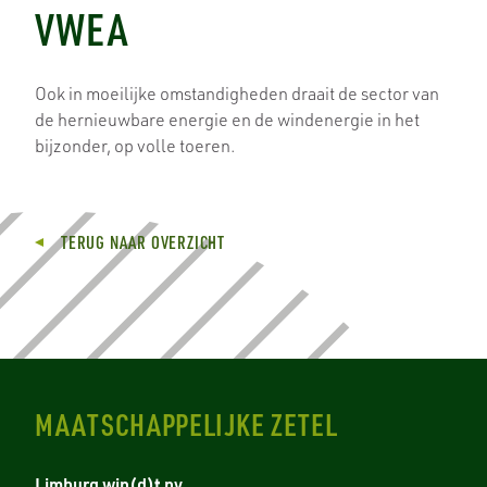
VWEA
Ook in moeilijke omstandigheden draait de sector van
de hernieuwbare energie en de windenergie in het
bijzonder, op volle toeren.
TERUG NAAR OVERZICHT
MAATSCHAPPELIJKE ZETEL
Limburg win(d)t nv